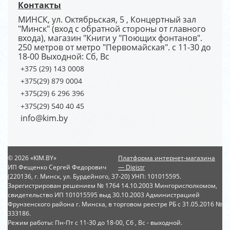
Контакты
МИНСК, ул. Октябрьская, 5 , Концертный зал
"Минск" (вход с обратной стороны от главного
входа), магазин "Книги у "Поющих фонтанов".
250 метров от метро "Первомайская". с 11-30 до
18-00 Выходной: Сб, Вс
+375 (29) 143 0008
+375(29) 879 0004
+375(29) 6 296 396
+375(29) 540 40 45
info@kim.by
© 2026 «KIM.BY»
Платформа интернет-магазина
ИП Фещенко Сергей Федорович
— Digistr
(220136, г. Минск, ул. Бурдейного, 37-20) УНП: 101015595.
Зарегистрирован решением № 1764 14.10.2003 Мингорисполкомом,
свидетельство ИП 101015595 выд 30.10.2003 Администрацией
Фрунзенского района г. Минска, в торговом реестре РБ с 31.05.2016 №
333186.
Режим работы: Пн-Пт с 11-30 до 18-00, Сб , Вс - выходной.