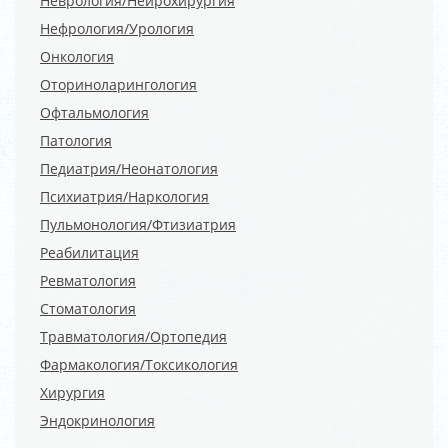
Неврология/Нейрохирургия
Нефрология/Урология
Онкология
Оториноларингология
Офтальмология
Патология
Педиатрия/Неонатология
Психиатрия/Наркология
Пульмонология/Фтизиатрия
Реабилитация
Ревматология
Стоматология
Травматология/Ортопедия
Фармакология/Токсикология
Хирургия
Эндокринология