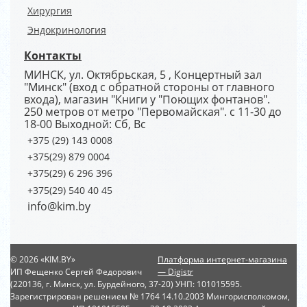
Хирургия
Эндокринология
Контакты
МИНСК, ул. Октябрьская, 5 , Концертный зал
"Минск" (вход с обратной стороны от главного
входа), магазин "Книги у "Поющих фонтанов".
250 метров от метро "Первомайская". с 11-30 до
18-00 Выходной: Сб, Вс
+375 (29) 143 0008
+375(29) 879 0004
+375(29) 6 296 396
+375(29) 540 40 45
info@kim.by
© 2026 «KIM.BY»
Платформа интернет-магазина
ИП Фещенко Сергей Федорович
— Digistr
(220136, г. Минск, ул. Бурдейного, 37-20) УНП: 101015595.
Зарегистрирован решением № 1764 14.10.2003 Мингорисполкомом,