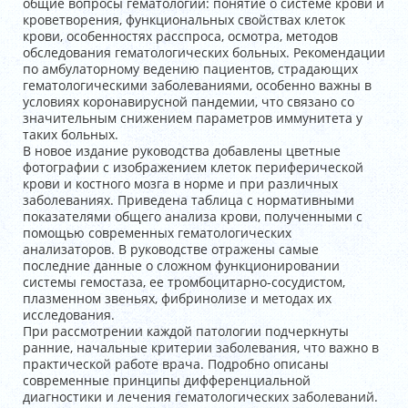
общие вопросы гематологии: понятие о системе крови и
кроветворения, функциональных свойствах клеток
крови, особенностях расспроса, осмотра, методов
обследования гематологических больных. Рекомендации
по амбулаторному ведению пациентов, страдающих
гематологическими заболеваниями, особенно важны в
условиях коронавирусной пандемии, что связано со
значительным снижением параметров иммунитета у
таких больных.
В новое издание руководства добавлены цветные
фотографии с изображением клеток периферической
крови и костного мозга в норме и при различных
заболеваниях. Приведена таблица с нормативными
показателями общего анализа крови, полученными с
помощью современных гематологических
анализаторов. В руководстве отражены самые
последние данные о сложном функционировании
системы гемостаза, ее тромбоцитарно-сосудистом,
плазменном звеньях, фибринолизе и методах их
исследования.
При рассмотрении каждой патологии подчеркнуты
ранние, начальные критерии заболевания, что важно в
практической работе врача. Подробно описаны
современные принципы дифференциальной
диагностики и лечения гематологических заболеваний.