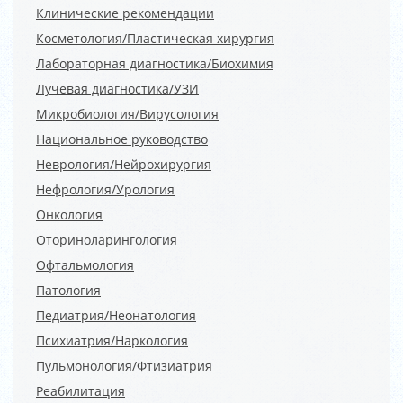
Клинические рекомендации
Косметология/Пластическая хирургия
Лабораторная диагностика/Биохимия
Лучевая диагностика/УЗИ
Микробиология/Вирусология
Национальное руководство
Неврология/Нейрохирургия
Нефрология/Урология
Онкология
Оториноларингология
Офтальмология
Патология
Педиатрия/Неонатология
Психиатрия/Наркология
Пульмонология/Фтизиатрия
Реабилитация