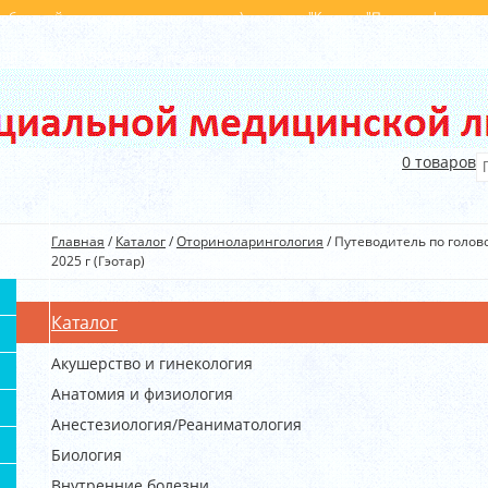
с обратной стороны от главного входа), магазин "Книги у "Поющих фонтанов
396
+375(29) 540 40 45
info@kim.by
0
товаров
Главная
/
Каталог
/
Оториноларингология
/
Путеводитель по головок
2025 г (Гэотар)
Каталог
Акушерство и гинекология
Анатомия и физиология
Анестезиология/Реаниматология
Биология
Внутренние болезни