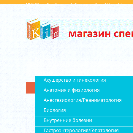
МИНСК, ул. Октябрьская, 5 , Концертный зал "Минск" (вход 
Выходной: Сб, Вс
+375 (29) 143 0008
+375(29) 879 0004
+375(29) 6 296 
Главная
Каталог
Акушерство и гинекология
Анатомия и физиология
Анестезиология/Реаниматология
Биология
Внутренние болезни
Гастроэнтерология/Гепатология