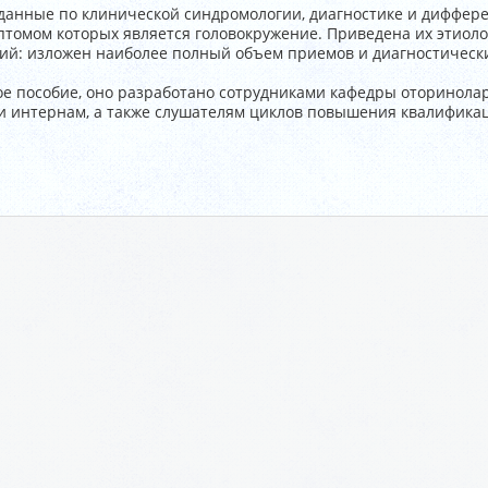
 данные по клинической синдромологии, диагностике и диффер
птомом которых является головокружение. Приведена их этиоло
ний: изложен наиболее полный объем приемов и диагностичес
ое пособие, оно разработано сотрудниками кафедры оторинол
и интернам, а также слушателям циклов повышения квалифика