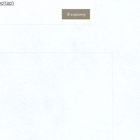
эотар)
В корзину