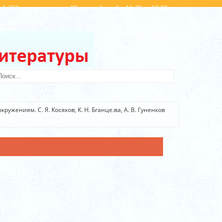
". 250 метров от метро "Первомайская". с 11-30 до 18-00
Вход
Регистрация
ружениям. С. Я. Косяков, К. Н. Бганце.ва, А. В. Гуненков