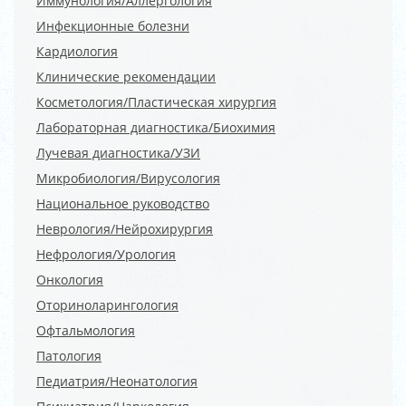
Иммунология/Аллергология
Инфекционные болезни
Кардиология
Клинические рекомендации
Косметология/Пластическая хирургия
Лабораторная диагностика/Биохимия
Лучевая диагностика/УЗИ
Микробиология/Вирусология
Национальное руководство
Неврология/Нейрохирургия
Нефрология/Урология
Онкология
Оториноларингология
Офтальмология
Патология
Педиатрия/Неонатология