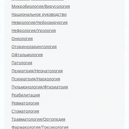
Микробиология/Вирусология
Национальное руководство
Неврология/Нейрохирургия
Нефрология/Урология
Онкология
Оториноларингология
Офтальмология
Патология
Педиатрия/Неонатология
Психиатрия/Наркология
Пульмонология/Фтизиатрия
Реабилитация
Ревматология
Стоматология
Травматология/Ортопедия
Фармакология/Токсикология