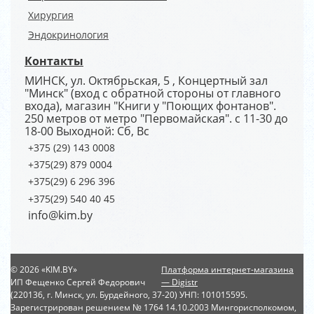
Хирургия
Эндокринология
Контакты
МИНСК, ул. Октябрьская, 5 , Концертный зал
"Минск" (вход с обратной стороны от главного
входа), магазин "Книги у "Поющих фонтанов".
250 метров от метро "Первомайская". с 11-30 до
18-00 Выходной: Сб, Вс
+375 (29) 143 0008
+375(29) 879 0004
+375(29) 6 296 396
+375(29) 540 40 45
info@kim.by
© 2026 «KIM.BY»
Платформа интернет-магазина
ИП Фещенко Сергей Федорович
— Digistr
(220136, г. Минск, ул. Бурдейного, 37-20) УНП: 101015595.
Зарегистрирован решением № 1764 14.10.2003 Мингорисполкомом,